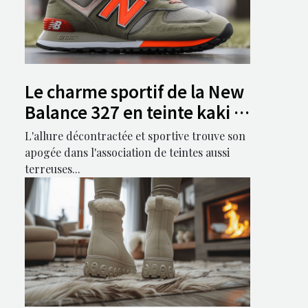
Le charme sportif de la New
Balance 327 en teinte kaki et
orange
L'allure décontractée et sportive trouve son
apogée dans l'association de teintes aussi
terreuses...