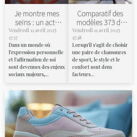
Je montre mes
Comparatif des
seins : un acte
modèles 373 de
d'affirmation
New Balance en
Vendredi 11 avril 2025
Vendredi 11 avril 2025
17:37
17:18
féminine ou une
noir et or
Dans un monde où
Lorsqu'il s'agit de choisir
provocation?
l'expression personnelle
une paire de chaussures
et l'affirmation de soi
de sport, le style et le
sont devenues des enjeux
confort sont deux
sociaux majeurs,...
facteurs...