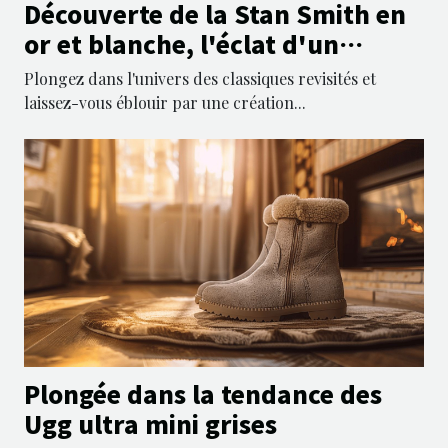
Découverte de la Stan Smith en
or et blanche, l'éclat d'un
classique revisité
Plongez dans l'univers des classiques revisités et
laissez-vous éblouir par une création...
Plongée dans la tendance des
Ugg ultra mini grises