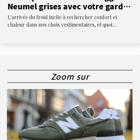
Neumel grises avec votre garde-
robe
L'arrivée du froid incite à rechercher confort et
chaleur dans nos choix vestimentaires, et quoi...
Zoom sur