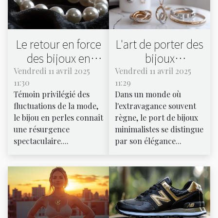
Le retour en force
L'art de porter des
des bijoux en
bijoux
perles
minimalistes
Vendredi 11 avril 2025
Vendredi 11 avril 2025
11:30
11:29
Témoin privilégié des
Dans un monde où
fluctuations de la mode,
l'extravagance souvent
le bijou en perles connaît
règne, le port de bijoux
une résurgence
minimalistes se distingue
spectaculaire....
par son élégance...